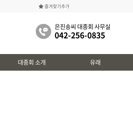
즐겨찾기추가
은진송씨대종회의 상징물, 역대회장, 의장의
명단 등을 확인 하실 수 있습니다.
은진송씨 대종회 사무실
042-256-0835
유래
대종회 소개
유래
시조 및 보관유리, 선대묘역을
확인 하실 수 있습니다.
대종회 정보
39개파별 인물, 문화재 정보를