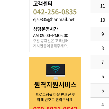
고객센터
11
042-256-0835
ejs0835@hanmail.net
10
족보 자료실
상담운영시간
9
은진송씨의 족보를 확인하실 수 있습니다.
AM 09:00~PM06:00
주말 공휴일은 고객센터
게시판을이용해주세요.
8
7
열린마당
6
원격지원서비스
은진송씨의 전달 사항을
확인해주세요.
5
프로그램을 다운 받으신 후
아래 번호로 연락주세요.
4
070-8031-0642