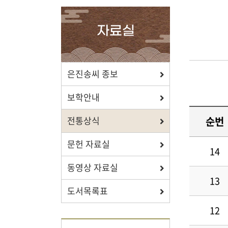
확인하세요.
자료실
포상/장학
은진송씨 종보
효행 정신과 숭조돈종의 사상이
보학안내
투철한 장학생을 지원합니다.
순번
전통상식
문헌 자료실
14
동영상 자료실
자료실
13
도서목록표
보학, 전통상식, 도서관에서
유익한 정보를 확인하세요.
12