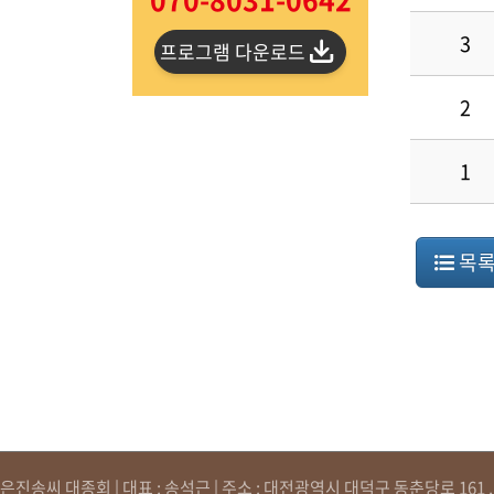
3
프로그램 다운로드
2
1
목
은진송씨 대종회 | 대표 : 송석근 | 주소 : 대전광역시 대덕구 동춘당로 161 , 원