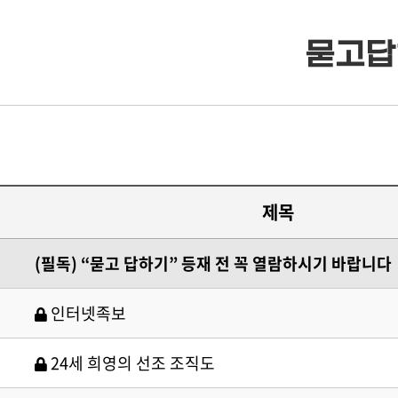
묻고답
· 류조비상
· 류조비상 소개
· 쌍청당상
· 쌍청당상 소개
제목
· 장학사업
· 장학금 출연
(필독) “묻고 답하기” 등재 전 꼭 열람하시기 바랍니다
· 은진송씨 종보
· 보학안내
인터넷족보
· 동영상자료실
· 도서목록표
24세 희영의 선조 조직도