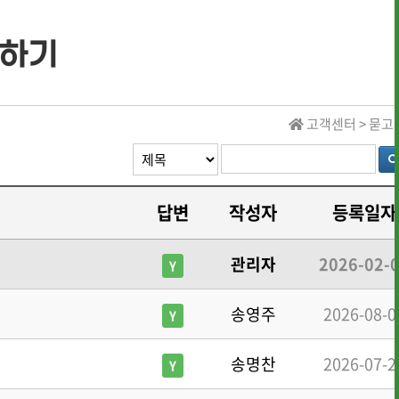
하기
· 역대 수상자 명단
고객센터 > 묻
· 역대 수상자 명단
답변
작성자
등록일자
· 역대 장학생 명단
관리자
2026-02-
Y
· 전통상식
· 문헌 자료실
송영주
2026-08-0
Y
송명찬
2026-07-2
Y