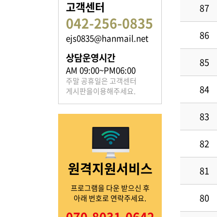
고객센터
87
042-256-0835
86
ejs0835@hanmail.net
족보 자료실
상담운영시간
85
은진송씨의 족보를 확인하실 수 있습니다.
AM 09:00~PM06:00
주말 공휴일은 고객센터
84
게시판을이용해주세요.
83
열린마당
82
원격지원서비스
은진송씨의 전달 사항을
81
확인해주세요.
프로그램을 다운 받으신 후
80
아래 번호로 연락주세요.
070-8031-0642