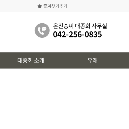
즐겨찾기추가
은진송씨대종회의 상징물, 역대회장, 의장의
명단 등을 확인 하실 수 있습니다.
은진송씨 대종회 사무실
042-256-0835
유래
대종회 소개
유래
시조 및 보관유리, 선대묘역을
확인 하실 수 있습니다.
대종회 정보
39개파별 인물, 문화재 정보를