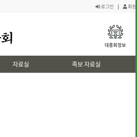
로그인
|
회원
· 대종회 조직도
· 역대회장,의
대종회정보
· 대전회덕 거주이유
· 상4대 신위
자료실
족보 자료실
· 삼강려 애각
· 쌍청당과 대
· 은진송씨의 역사인물
· 문화재 정보