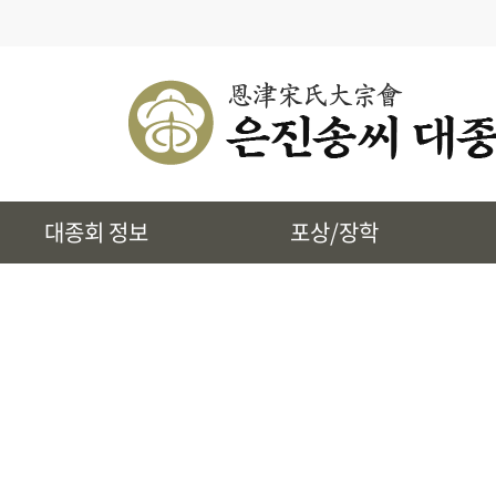
· 대종회 종규
· 대종회 임원단
· 찾아오시는길
· 송씨 근원
· 시조 및 본관유래
대종회 정보
포상/장학
· 토정 집단공유허비
· 상하송촌리에 대하여
· 은진송씨 상대세적
· 39개파 소개
· 인물정보
· 지역별 종친회
· 사진통합검색