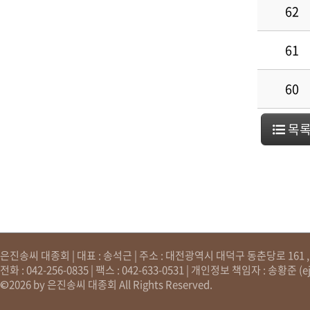
62
61
60
목
은진송씨 대종회 | 대표 : 송석근 | 주소 : 대전광역시 대덕구 동춘당로 161 , 원
전화 : 042-256-0835 | 팩스 : 042-633-0531 | 개인정보 책임자 : 송황준 (
e
©2026 by 은진송씨 대종회 All Rights Reserved.