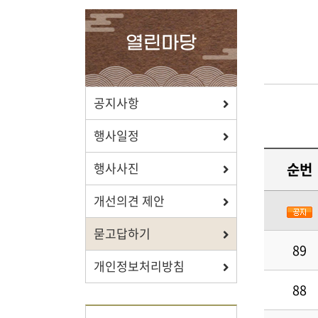
확인하세요.
열린마당
포상/장학
공지사항
효행 정신과 숭조돈종의 사상이
행사일정
투철한 장학생을 지원합니다.
순번
행사사진
개선의견 제안
묻고답하기
자료실
89
개인정보처리방침
보학, 전통상식, 도서관에서
88
유익한 정보를 확인하세요.