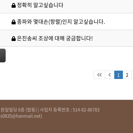
정확히 알고싶습니다
종파와 몇대손(항렬)인지 알고싶습니다.
은진송씨 조상에 대해 궁금합니다!
록
1
2
일빌딩 6층 (법동) | 사업자 등록번호 : 514-82-86783
js0835@hanmail.net
)