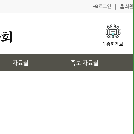
로그인
|
회원
· 대종회 조직도
· 역대회장,의
대종회정보
· 대전회덕 거주이유
· 상4대 신위
자료실
족보 자료실
· 삼강려 애각
· 쌍청당과 대
· 은진송씨의 역사인물
· 문화재 정보