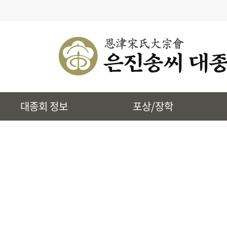
· 대종회 종규
· 대종회 임원단
· 찾아오시는길
· 송씨 근원
· 시조 및 본관유래
대종회 정보
포상/장학
· 토정 집단공유허비
· 상하송촌리에 대하여
· 은진송씨 상대세적
· 39개파 소개
· 인물정보
· 지역별 종친회
· 사진통합검색