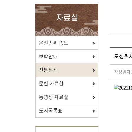
확인하세요.
자료실
포상/장학
은진송씨 종보
오성위
효행 정신과 숭조돈종의 사상이
보학안내
투철한 장학생을 지원합니다.
전통상식
작성일자 2
문헌 자료실
동영상 자료실
자료실
도서목록표
보학, 전통상식, 도서관에서
유익한 정보를 확인하세요.