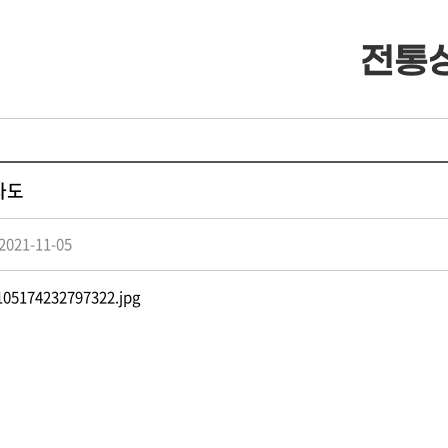
전통
· 류조비상
· 류조비상 소개
· 쌍청당상
· 쌍청당상 소개
차도
· 장학사업
· 장학금 출연
021-11-05
· 은진송씨 종보
· 보학안내
· 동영상자료실
· 도서목록표