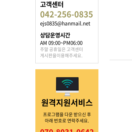
고객센터
042-256-0835
ejs0835@hanmail.net
족보 자료실
상담운영시간
은진송씨의 족보를 확인하실 수 있습니다.
AM 09:00~PM06:00
주말 공휴일은 고객센터
게시판을이용해주세요.
열린마당
원격지원서비스
은진송씨의 전달 사항을
확인해주세요.
프로그램을 다운 받으신 후
아래 번호로 연락주세요.
070-8031-0642