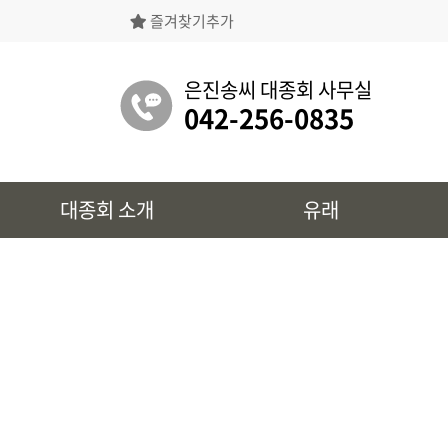
즐겨찾기추가
은진송씨대종회의 상징물, 역대회장, 의장의
명단 등을 확인 하실 수 있습니다.
은진송씨 대종회 사무실
042-256-0835
유래
대종회 소개
유래
시조 및 보관유리, 선대묘역을
확인 하실 수 있습니다.
대종회 정보
39개파별 인물, 문화재 정보를