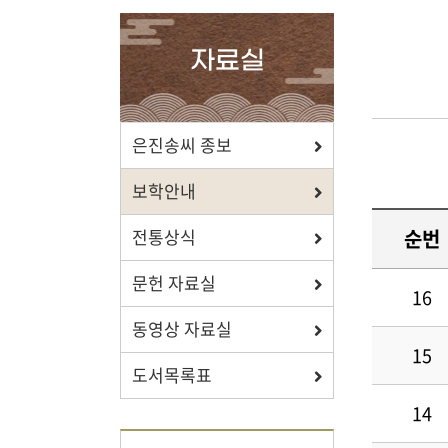
확인하세요.
자료실
포상/장학
은진송씨 종보
효행 정신과 숭조돈종의 사상이
보학안내
투철한 장학생을 지원합니다.
순번
전통상식
문헌 자료실
16
동영상 자료실
자료실
15
도서목록표
보학, 전통상식, 도서관에서
유익한 정보를 확인하세요.
14