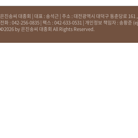
은진송씨 대종회 | 대표 : 송석근 | 주소 : 대전광역시 대덕구 동춘당로 161 , 원
전화 : 042-256-0835 | 팩스 : 042-633-0531 | 개인정보 책임자 : 송황준 (
e
©2026 by 은진송씨 대종회 All Rights Reserved.