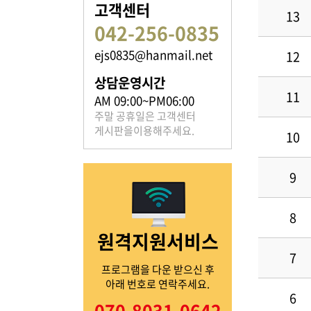
고객센터
13
042-256-0835
ejs0835@hanmail.net
12
족보 자료실
상담운영시간
11
은진송씨의 족보를 확인하실 수 있습니다.
AM 09:00~PM06:00
주말 공휴일은 고객센터
게시판을이용해주세요.
10
9
열린마당
8
원격지원서비스
은진송씨의 전달 사항을
확인해주세요.
7
프로그램을 다운 받으신 후
아래 번호로 연락주세요.
6
070-8031-0642