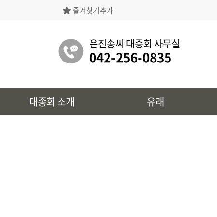
즐겨찾기추가
은진송씨대종회의 상징물, 역대회장, 의장의
명단 등을 확인 하실 수 있습니다.
은진송씨 대종회 사무실
042-256-0835
유래
대종회 소개
유래
시조 및 보관유리, 선대묘역을
확인 하실 수 있습니다.
대종회 정보
39개파별 인물, 문화재 정보를