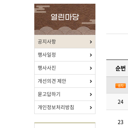
확인하세요.
열린마당
포상/장학
공지사항
효행 정신과 숭조돈종의 사상이
행사일정
투철한 장학생을 지원합니다.
순번
행사사진
개선의견 제안
묻고답하기
자료실
24
개인정보처리방침
보학, 전통상식, 도서관에서
유익한 정보를 확인하세요.
23