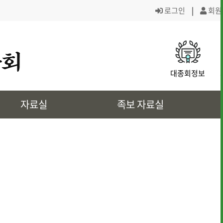
로그인
|
회원
· 대종회 조직도
· 역대회장,의
대종회정보
· 대전회덕 거주이유
· 상4대 신위
자료실
족보 자료실
· 삼강려 애각
· 쌍청당과 대
· 은진송씨의 역사인물
· 문화재 정보