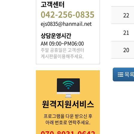
고객센터
042-256-0835
22
ejs0835@hanmail.net
족보 자료실
21
상담운영시간
은진송씨의 족보를 확인하실 수 있습니다.
AM 09:00~PM06:00
20
주말 공휴일은 고객센터
게시판을이용해주세요.
목
열린마당
원격지원서비스
은진송씨의 전달 사항을
확인해주세요.
프로그램을 다운 받으신 후
아래 번호로 연락주세요.
070-8031-0642