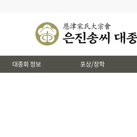
· 대종회 종규
· 대종회 임원단
· 찾아오시는길
· 송씨 근원
· 시조 및 본관유래
대종회 정보
포상/장학
· 토정 집단공유허비
· 상하송촌리에 대하여
· 은진송씨 상대세적
· 39개파 소개
· 인물정보
· 지역별 종친회
· 사진통합검색