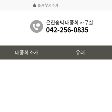
즐겨찾기추가
은진송씨대종회의 상징물, 역대회장, 의장의
명단 등을 확인 하실 수 있습니다.
은진송씨 대종회 사무실
042-256-0835
유래
대종회 소개
유래
시조 및 보관유리, 선대묘역을
확인 하실 수 있습니다.
대종회 정보
39개파별 인물, 문화재 정보를