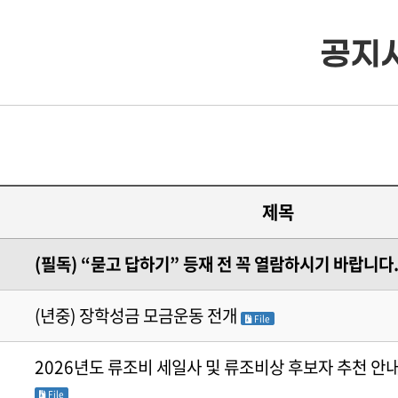
공지
· 류조비상
· 류조비상 소개
· 쌍청당상
· 쌍청당상 소개
제목
· 장학사업
· 장학금 출연
(필독) “묻고 답하기” 등재 전 꼭 열람하시기 바랍니다
· 은진송씨 종보
· 보학안내
(년중) 장학성금 모금운동 전개
File
· 동영상자료실
· 도서목록표
2026년도 류조비 세일사 및 류조비상 후보자 추천 안내 
File