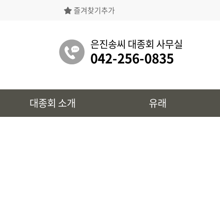
즐겨찾기추가
은진송씨대종회의 상징물, 역대회장, 의장의
명단 등을 확인 하실 수 있습니다.
은진송씨 대종회 사무실
042-256-0835
유래
대종회 소개
유래
시조 및 보관유리, 선대묘역을
확인 하실 수 있습니다.
대종회 정보
39개파별 인물, 문화재 정보를