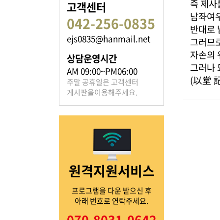
즉 제사
고객센터
남좌여우
042-256-0835
반대로 
ejs0835@hanmail.net
그러므로
족보 자료실
자손의 
상담운영시간
그러나 
은진송씨의 족보를 확인하실 수 있습니다.
AM 09:00~PM06:00
(以堂 記
주말 공휴일은 고객센터
게시판을이용해주세요.
열린마당
원격지원서비스
은진송씨의 전달 사항을
확인해주세요.
프로그램을 다운 받으신 후
아래 번호로 연락주세요.
070-8031-0642