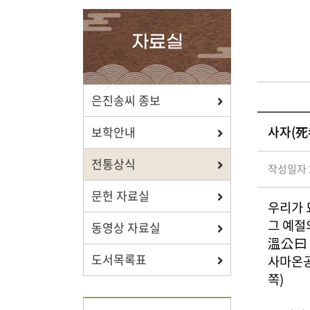
확인하세요.
자료실
포상/장학
은진송씨 종보
사자(死
효행 정신과 숭조돈종의 사상이
보학안내
투철한 장학생을 지원합니다.
전통상식
작성일자 2
문헌 자료실
우리가 
그 예절
동영상 자료실
자료실
溫公曰 
도서목록표
사마온공
보학, 전통상식, 도서관에서
쪽)
유익한 정보를 확인하세요.