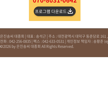
프로그램 다운로드
은진송씨 대종회 | 대표 : 송석근 | 주소 : 대전광역시 대덕구 동춘당로 161 , 원
전화 : 042-256-0835 | 팩스 : 042-633-0531 | 개인정보 책임자 : 송황준 (
e
©2026 by 은진송씨 대종회 All Rights Reserved.