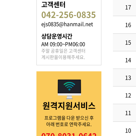
고객센터
17
042-256-0835
ejs0835@hanmail.net
16
족보 자료실
상담운영시간
15
은진송씨의 족보를 확인하실 수 있습니다.
AM 09:00~PM06:00
주말 공휴일은 고객센터
게시판을이용해주세요.
14
13
열린마당
12
원격지원서비스
은진송씨의 전달 사항을
확인해주세요.
11
프로그램을 다운 받으신 후
아래 번호로 연락주세요.
10
070-8031-0642