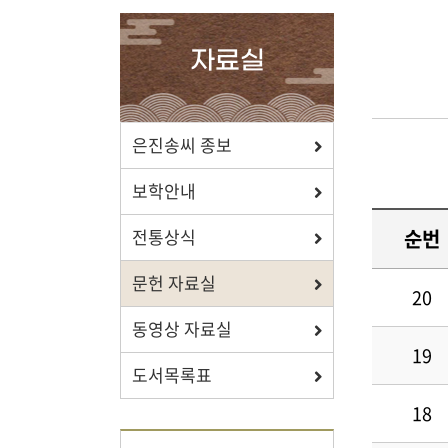
확인하세요.
자료실
포상/장학
은진송씨 종보
효행 정신과 숭조돈종의 사상이
보학안내
투철한 장학생을 지원합니다.
순번
전통상식
문헌 자료실
20
동영상 자료실
자료실
19
도서목록표
보학, 전통상식, 도서관에서
유익한 정보를 확인하세요.
18