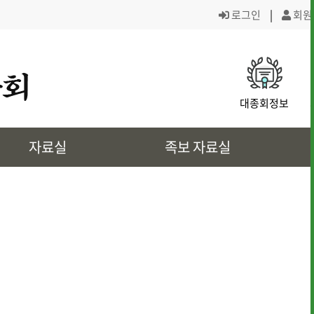
로그인
|
회원
· 대종회 조직도
· 역대회장,의
대종회정보
· 대전회덕 거주이유
· 상4대 신위
자료실
족보 자료실
· 삼강려 애각
· 쌍청당과 대
· 은진송씨의 역사인물
· 문화재 정보