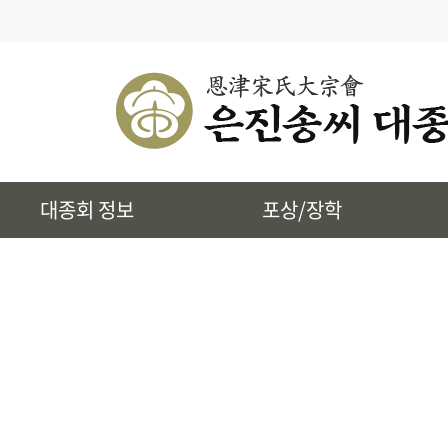
· 대종회 종규
· 대종회 임원단
· 찾아오시는길
· 송씨 근원
· 시조 및 본관유래
대종회 정보
포상/장학
· 토정 집단공유허비
· 상하송촌리에 대하여
· 은진송씨 상대세적
· 39개파 소개
· 인물정보
· 지역별 종친회
· 사진통합검색