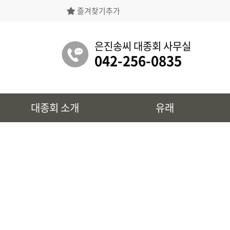
즐겨찾기추가
은진송씨대종회의 상징물, 역대회장, 의장의
명단 등을 확인 하실 수 있습니다.
은진송씨 대종회 사무실
042-256-0835
유래
대종회 소개
유래
시조 및 보관유리, 선대묘역을
확인 하실 수 있습니다.
대종회 정보
39개파별 인물, 문화재 정보를