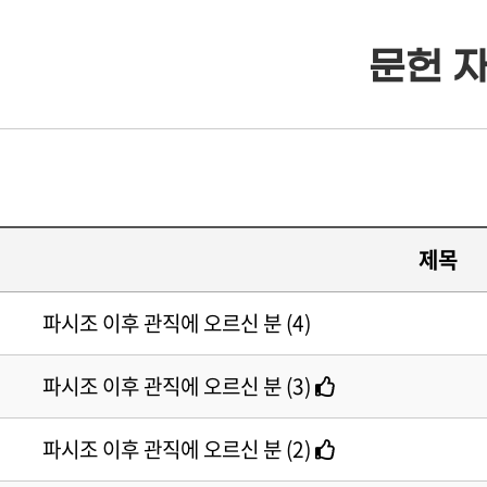
문헌 
· 류조비상
· 류조비상 소개
· 쌍청당상
· 쌍청당상 소개
제목
· 장학사업
· 장학금 출연
파시조 이후 관직에 오르신 분 (4)
· 은진송씨 종보
· 보학안내
파시조 이후 관직에 오르신 분 (3)
· 동영상자료실
· 도서목록표
파시조 이후 관직에 오르신 분 (2)