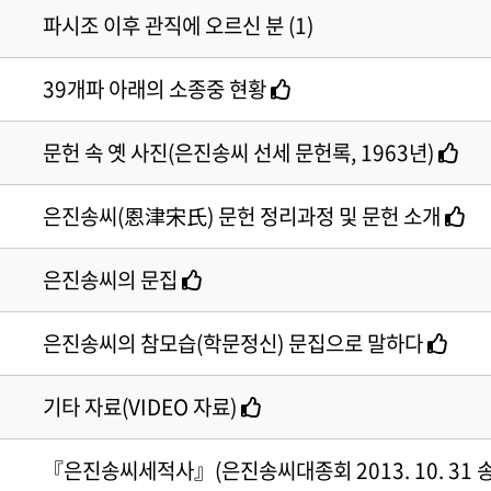
파시조 이후 관직에 오르신 분 (1)
39개파 아래의 소종중 현황
· 족보 자료실
문헌 속 옛 사진(은진송씨 선세 문헌록, 1963년)
은진송씨(恩津宋氏) 문헌 정리과정 및 문헌 소개
은진송씨의 문집
· 공지사항
· 행사일정
은진송씨의 참모습(학문정신) 문집으로 말하다
· 묻고답하기
· 개인정보처리방침
기타 자료(VIDEO 자료)
『은진송씨세적사』(은진송씨대종회 2013. 10. 31 