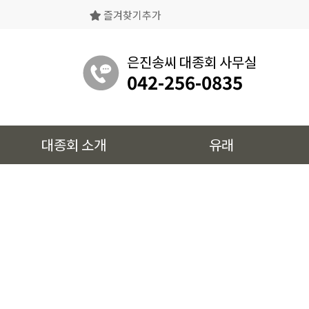
즐겨찾기추가
은진송씨대종회의 상징물, 역대회장, 의장의
명단 등을 확인 하실 수 있습니다.
은진송씨 대종회 사무실
042-256-0835
유래
대종회 소개
유래
시조 및 보관유리, 선대묘역을
확인 하실 수 있습니다.
대종회 정보
39개파별 인물, 문화재 정보를