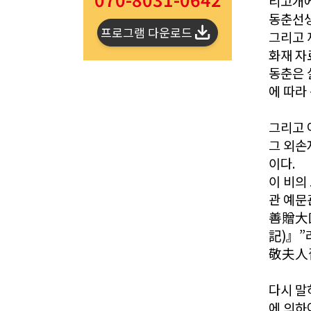
리고개에
동춘선생
프로그램 다운로드
그리고 
화재 자
동춘은 
에 따라
그리고 
그 외손
이다.
이 비의
관 예
善贈大
記)』”
敬夫人晉
다시 말
에 의하