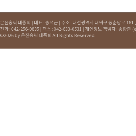
은진송씨 대종회 | 대표 : 송석근 | 주소 : 대전광역시 대덕구 동춘당로 161 , 
전화 : 042-256-0835 | 팩스 : 042-633-0531 | 개인정보 책임자 : 송황준 (
©2026 by 은진송씨 대종회 All Rights Reserved.