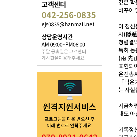
깊은 학
고객센터
바꾸어 
042-256-0835
ejs0835@hanmail.net
이 정신
족보 자료실
사(隱遁
상담운영시간
청렴결백
은진송씨의 족보를 확인하실 수 있습니다.
AM 09:00~PM06:00
특히 동
주말 공휴일은 고객센터
(兩 先
게시판을이용해주세요.
표현되어
은진송씨
『덕은가
열린마당
는 사실
원격지원서비스
은진송씨의 전달 사항을
지금처럼
확인해주세요.
대도 아
프로그램을 다운 받으신 후
아래 번호로 연락주세요.
기록정신
070-8031-0642