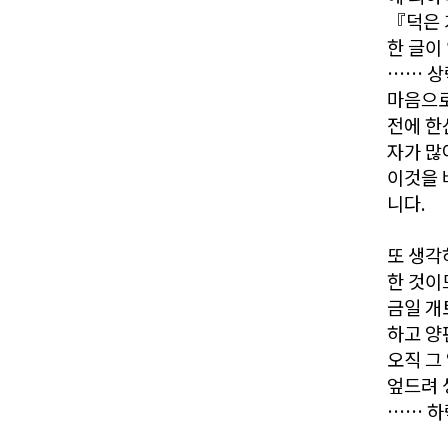
『덕은 
한 글이
…… 상
마음으로
전에 한
자가 많
이것을 
니다.
또 생각
한 것이
금일 개
하고 양
오직 그
엎드려 
…… 하