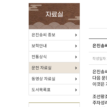
확인하세요.
자료실
포상/장학
은진송씨 종보
은진송씨
효행 정신과 숭조돈종의 사상이
보학안내
투철한 장학생을 지원합니다.
전통상식
작성일자 2
문헌 자료실
은진송씨
다음 문
동영상 자료실
자료실
이것은 
도서목록표
보학, 전통상식, 도서관에서
조선왕조
유익한 정보를 확인하세요.
주자성리