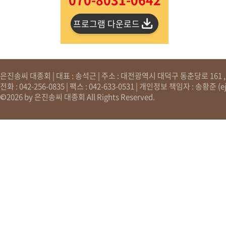
프로그램 다운로드
은진송씨 대종회 | 대표 : 송석근 | 주소 : 대전광역시 대덕구 동춘당로 161 , 원
전화 : 042-256-0835 | 팩스 : 042-633-0531 | 개인정보 책임자 : 송황준 (
e
©2026 by 은진송씨 대종회 All Rights Reserved.