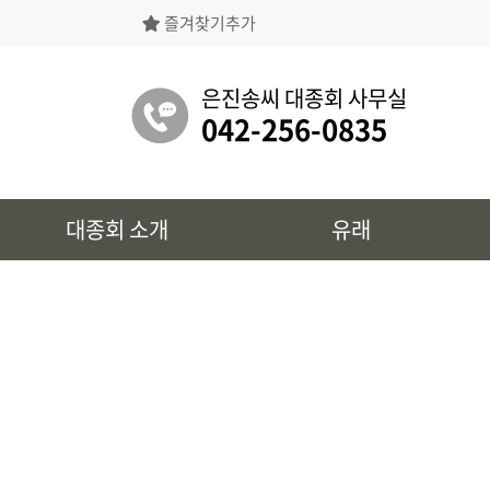
즐겨찾기추가
은진송씨대종회의 상징물, 역대회장, 의장의
명단 등을 확인 하실 수 있습니다.
은진송씨 대종회 사무실
042-256-0835
유래
대종회 소개
유래
시조 및 보관유리, 선대묘역을
확인 하실 수 있습니다.
대종회 정보
39개파별 인물, 문화재 정보를