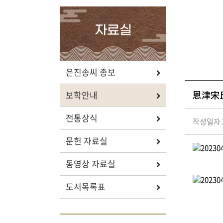
확인하세요.
자료실
포상/장학
은진송씨 종보
恩津宋氏
효행 정신과 숭조돈종의 사상이
보학안내
투철한 장학생을 지원합니다.
전통상식
작성일자 2
문헌 자료실
동영상 자료실
자료실
도서목록표
보학, 전통상식, 도서관에서
유익한 정보를 확인하세요.