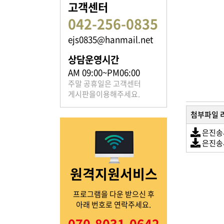
고객센터
042-256-0835
ejs0835@hanmail.net
족보 자료실
상담운영시간
은진송씨의 족보를 확인하실 수 있습니다.
AM 09:00~PM06:00
주말 공휴일은 고객센터
게시판을이용해주세요.
첨부파일 
은진송씨
열린마당
은진송씨
원격지원서비스
은진송씨의 전달 사항을
확인해주세요.
프로그램을 다운 받으신 후
아래 번호로 연락주세요.
070-8031-0642