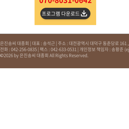
프로그램 다운로드
은진송씨 대종회 | 대표 : 송석근 | 주소 : 대전광역시 대덕구 동춘당로 161 , 원
전화 : 042-256-0835 | 팩스 : 042-633-0531 | 개인정보 책임자 : 송황준 (
e
©2026 by 은진송씨 대종회 All Rights Reserved.