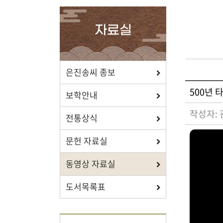
확인하세요.
자료실
포상/장학
은진송씨 종보
500년 
효행 정신과 숭조돈종의 사상이
보학안내
투철한 장학생을 지원합니다.
작성자:
전통상식
문헌 자료실
동영상 자료실
자료실
도서목록표
보학, 전통상식, 도서관에서
유익한 정보를 확인하세요.