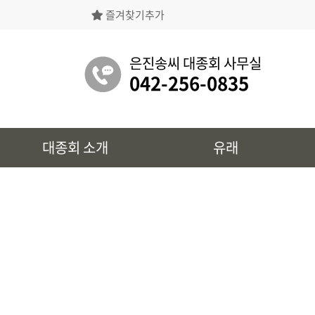
즐겨찾기추가
은진송씨대종회의 상징물, 역대회장, 의장의
명단 등을 확인 하실 수 있습니다.
은진송씨 대종회 사무실
042-256-0835
유래
대종회 소개
유래
시조 및 보관유리, 선대묘역을
확인 하실 수 있습니다.
대종회 정보
39개파별 인물, 문화재 정보를