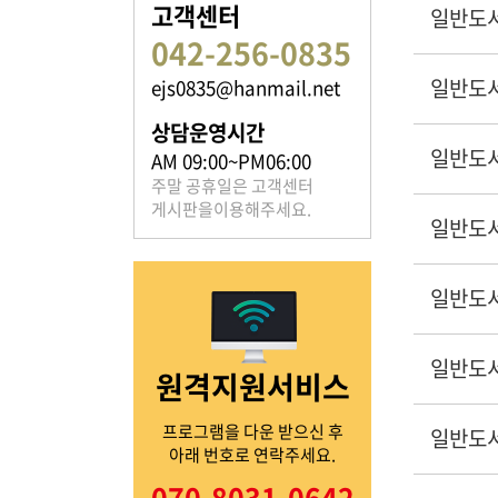
고객센터
일반도
042-256-0835
일반도
ejs0835@hanmail.net
족보 자료실
상담운영시간
일반도
은진송씨의 족보를 확인하실 수 있습니다.
AM 09:00~PM06:00
주말 공휴일은 고객센터
게시판을이용해주세요.
일반도
일반도
열린마당
일반도
원격지원서비스
은진송씨의 전달 사항을
확인해주세요.
프로그램을 다운 받으신 후
일반도
아래 번호로 연락주세요.
070-8031-0642