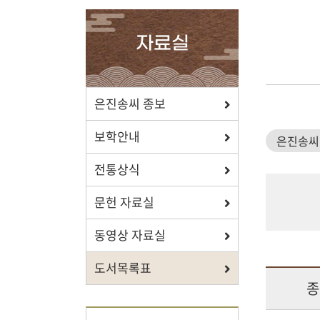
확인하세요.
자료실
포상/장학
은진송씨 종보
효행 정신과 숭조돈종의 사상이
보학안내
은진송씨
투철한 장학생을 지원합니다.
전통상식
문헌 자료실
동영상 자료실
자료실
도서목록표
보학, 전통상식, 도서관에서
종
유익한 정보를 확인하세요.