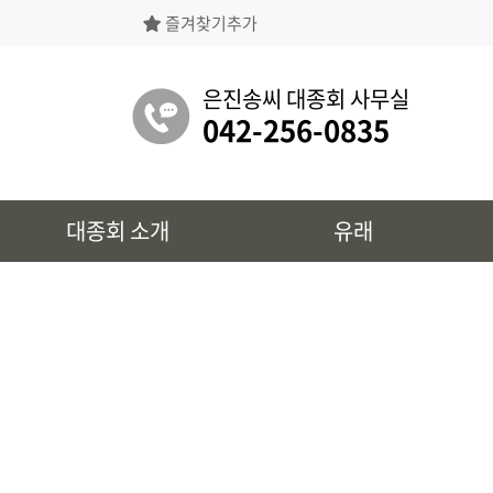
즐겨찾기추가
은진송씨대종회의 상징물, 역대회장, 의장의
명단 등을 확인 하실 수 있습니다.
은진송씨 대종회 사무실
042-256-0835
유래
대종회 소개
유래
시조 및 보관유리, 선대묘역을
확인 하실 수 있습니다.
대종회 정보
39개파별 인물, 문화재 정보를