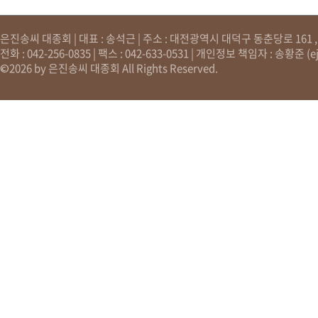
은진송씨 대종회 | 대표 : 송석근 | 주소 : 대전광역시 대덕구 동춘당로 161 , 원
전화 : 042-256-0835 | 팩스 : 042-633-0531 | 개인정보 책임자 : 송황준 (
e
©2026 by 은진송씨 대종회 All Rights Reserved.