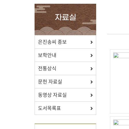
확인하세요.
자료실
포상/장학
은진송씨 종보
효행 정신과 숭조돈종의 사상이
보학안내
투철한 장학생을 지원합니다.
전통상식
문헌 자료실
동영상 자료실
자료실
도서목록표
보학, 전통상식, 도서관에서
유익한 정보를 확인하세요.