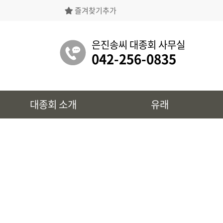
즐겨찾기추가
은진송씨대종회의 상징물, 역대회장, 의장의
명단 등을 확인 하실 수 있습니다.
은진송씨 대종회 사무실
042-256-0835
유래
대종회 소개
유래
시조 및 보관유리, 선대묘역을
확인 하실 수 있습니다.
대종회 정보
39개파별 인물, 문화재 정보를