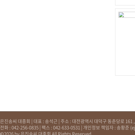
은진송씨 대종회 | 대표 : 송석근 | 주소 : 대전광역시 대덕구 동춘당로 161 , 원
전화 : 042-256-0835 | 팩스 : 042-633-0531 | 개인정보 책임자 : 송황준 (
e
©2026 by 은진송씨 대종회 All Rights Reserved.