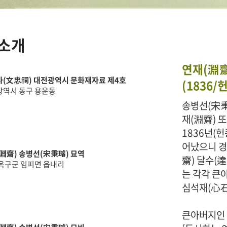
소개
· 족보 자료실
연재(淵齋
(文忠祠) 대전광역시 문화재자료 제4호
(1836/
광역시 동구 용운동
송병선(宋秉
재(淵齋) 
1836년(
· 공지사항
· 행사일정
어났으니 경
淵齋) 송병선(宋秉璿) 묘역
齋) 달수(
옥구군 임피면 읍내리
· 묻고답하기
· 개인정보처리방침
는 각각 큰
심석재(心石
큰아버지인 