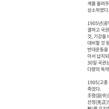
계를 올려주
상소하였다
1905년(
결하고 국권
것, 기강을
대비할 것 
반대운동을 
아서 납치되
30일 국권
다량의 독약
1905(고종
죽었다.
조령(詔令)
선정(先正)
敎)를 유지