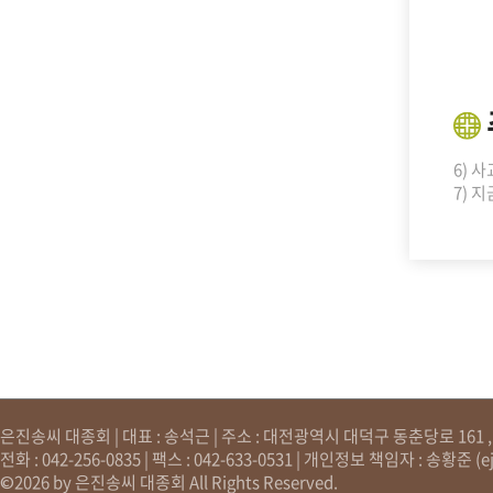
6) 
7) 
은진송씨 대종회 | 대표 : 송석근 | 주소 : 대전광역시 대덕구 동춘당로 161 , 원
전화 : 042-256-0835 | 팩스 : 042-633-0531 | 개인정보 책임자 : 송황준 (
e
©2026 by 은진송씨 대종회 All Rights Reserved.