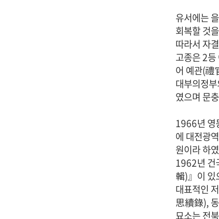
유서에는 을
회복할 것을
따라서 자결
고종은 2등
어 예관(禮
대부의정부
였으며 문충
1966년 
에 대전광역
원이라 하였
1962년 
輯)』이 있
대표적인 저
思續錄), 
묘소는 전북