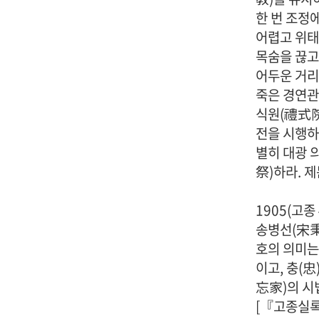
한 번 조정
어렵고 위태
목숨을 끊고
어두운 거리
죽은 경연관
식원(禮式院
전을 시행하
별히 대광 
祭)하라. 제
1905(고종
송병선(宋秉
호의 의미는
이고, 충(
忘家)의 시
[『고종실록』