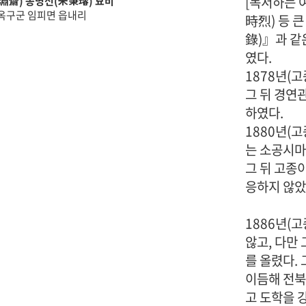
[독서하는 여
淵齋) 송병선(宋秉璿) 묘비
옥구군 임피면 읍내리
時烈) 등 
錄)』과 같
였다.
1878년(
그 뒤 경연
하였다.
1880년(
는 소공시마
그 뒤 고종
응하지 않았
1886년(
않고, 다만
를 올렸다.
이듬해 전북
고 도학을 