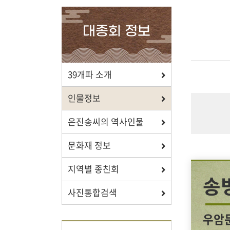
확인하세요.
대종회 정보
포상/장학
39개파 소개
효행 정신과 숭조돈종의 사상이
인물정보
투철한 장학생을 지원합니다.
은진송씨의 역사인물
문화재 정보
지역별 종친회
자료실
송
사진통합검색
보학, 전통상식, 도서관에서
유익한 정보를 확인하세요.
우암