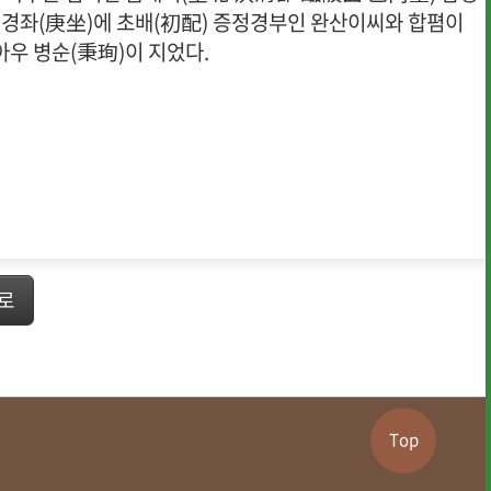
 경좌(庚坐)에 초배(初配) 증정경부인 완산이씨와 합폄이
아우 병순(秉珣)이 지었다.
로
Top