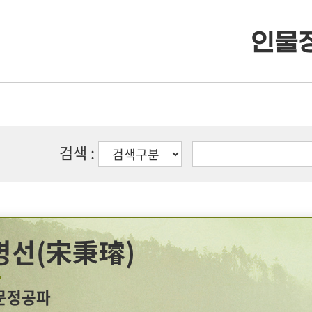
인물
· 류조비상
· 류조비상 소개
· 쌍청당상
· 쌍청당상 소개
검색 :
· 장학사업
· 장학금 출연
· 은진송씨 종보
· 보학안내
병선(宋秉璿)
· 동영상자료실
· 도서목록표
문정공파