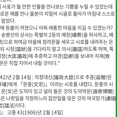
에 사표가 될 만한 인물을 만나보는 기쁨을 누릴 수 있었는데
로운 때를 만나 울분이 치밀어 시골로 돌아가 마침내 스스로
 말았다.
에 등불이 꺼졌으니 어찌 애통한 마음을 이길 수 있겠는가?
 송병선의 상사는 특별히 2등의 예장(禮葬)을 하사하고, 예
)으로 하여금 마을에 정려문을 세우고 시호를 내려주는 은
되 시장(諡狀)을 기다리지 말고 의시(議諡)하도록 하며, 특
의정(大匡議政)에 추증하고 아경(亞卿)을 보내어 치제(致
문은 직접 지어서 내릴 것이다."
 42)년 2월 14일 : 의정대신(議政大臣)으로 추증(追贈)된
璿)에게 「문충(文忠)」이라는 시호를 내렸다. 문충의 시
 문(文)은 도덕이 있고 널리 들은 것의 도덕박문(道德博聞)
忠)은 나랏일을 걱정하느라 집안일을 잊은 것의 여국망가(慮國
법(諡法)이다.
 고종 43(1906)년 2월 14일]