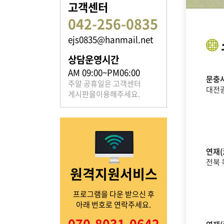
고객센터
042-256-0835
ejs0835@hanmail.net
족보 자료실
상담운영시간
은진송씨의 족보를 확인하실 수 있습니다.
AM 09:00~PM06:00
문충사
주말 공휴일은 고객센터
대전
게시판을이용해주세요.
열린마당
연재(
전북 
원격지원서비스
은진송씨의 전달 사항을
확인해주세요.
프로그램을 다운 받으신 후
아래 번호로 연락주세요.
070-8031-0642