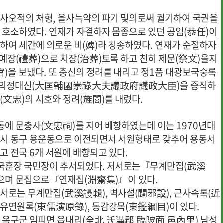
사오적의 처형, 을사늑약의 파기 및의로써 궐기하여 국권을
 호소하였다. 연재가 자결하자 몸종으로 있던 공임(恭任)이
하여 세간에 의로운 비(婢)라 칭송하였다. 연재가 순절하자
 예장(禮葬)으로 치장(治葬)토록 하고 친히 제문(祭文)을지
官)을 보냈다. 또 충신의 정려를 내리고 정1품 대광보국숭록
의정대신(大匡輔國崇祿大夫議政府議政大臣)을 증직하
(文忠)의 시호와 정려(旌閭)를 내렸다.
영동에 문충사(文忠祠)를 지어 배향하였는데 이는 1970년대
시 동구 용운동으로 이전되면서 서원형태로 갖추어 용동서
고 전국 6개 서원에 배향되고 있다.
건국훈장 국민장이 추서되었다. 저서로는『무계만집(武溪
으며 문집으로『연재집(淵齋集)』이 있다.
서로는 무계만집(武溪謾輯), 벽사설(闢邪設), 근사속록(近
동유연원록(東儒演原錄), 동감강목(東鑑綱目)이 있다.
 옥구군 임피면 읍내리(全北 沃溝郡 臨陂面 邑內里) 남성