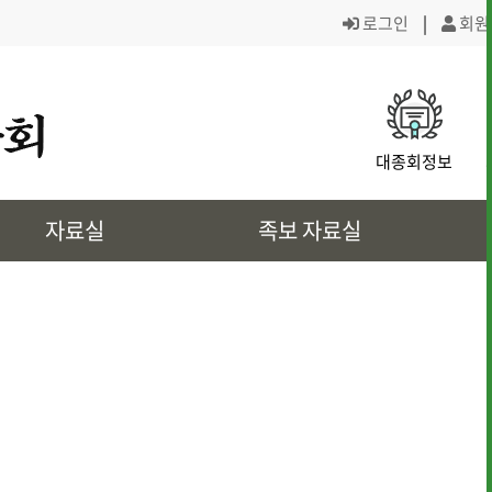
로그인
|
회원
· 대종회 조직도
· 역대회장,의
대종회정보
· 대전회덕 거주이유
· 상4대 신위
자료실
족보 자료실
· 삼강려 애각
· 쌍청당과 대
· 은진송씨의 역사인물
· 문화재 정보