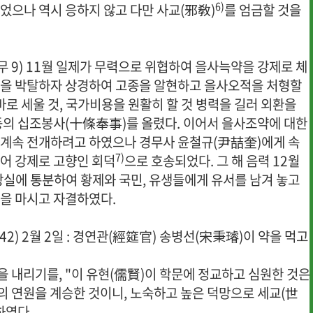
6)
었으나 역시 응하지 않고 다만 사교(邪敎)
를 엄금할 것을
.
광무 9) 11월 일제가 무력으로 위협하여 을사늑약을 강제로 체
을 박탈하자 상경하여 고종을 알현하고 을사오적을 처형할
 바로 세울 것, 국가비용을 원활히 할 것 병력을 길러 외환을
등의 십조봉사(十條奉事)를 올렸다. 이어서 을사조약에 대한
계속 전개하려고 하였으나 경무사 윤철규(尹喆奎)에게 속
7)
어 강제로 고향인 회덕
으로 호송되었다. 그 해 음력 12월
상실에 통분하여 황제와 국민, 유생들에게 유서를 남겨 놓고
을 마시고 자결하였다.
 42) 2월 2일 : 경연관(經筵官) 송병선(宋秉璿)이 약을 먹고
을 내리기를, "이 유현(儒賢)이 학문에 정교하고 심원한 것은
의 연원을 계승한 것이니, 노숙하고 높은 덕망으로 세교(世
하였다.