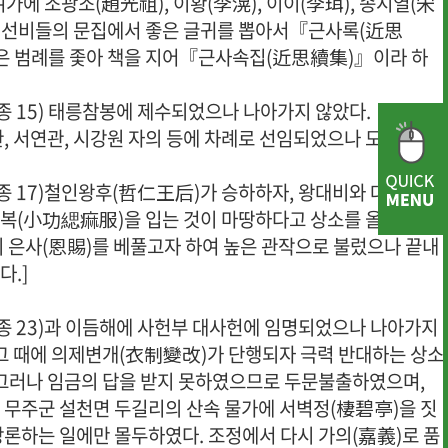
가에 조광조(趙光祖), 이황(李滉), 이이(李珥), 송시열(宋
큰 선비들의 문집에서 좋은 글귀를 뽑아서『근사록(近思
은 범례를 좇아 책을 지어『근사속집(近思續集)』이라 하
고종 15) 태릉참봉에 제수되었으나 나아가지 않았다.
관, 서연관, 시강원 자의 등에 차례로 선임되었으나 모두 거절
고종 17)철인왕후(哲仁王后)가 승하하자, 왕대비와 대왕대비
복(小功緦痲服)을 입는 것이 마땅하다고 상소를 올렸다.
이 은사(恩賜)를 베풀고자 하여 높은 관작으로 불렀으나 끝내
다.]
고종 23)과 이듬해에 사헌부 대사헌에 임명되었으나 나아가지
 그 때에 의제변개(衣制變改)가 단행되자 극력 반대하는 상소
 그러나 임금의 답을 받지 못하였으므로 두문불출하였으며,
 무주군 설천면 두길리의 산속 물가에 서벽정(棲碧亭)을 짓
강론하는 일에만 몰두하였다. 조정에서 다시 가의(嘉義)로 품