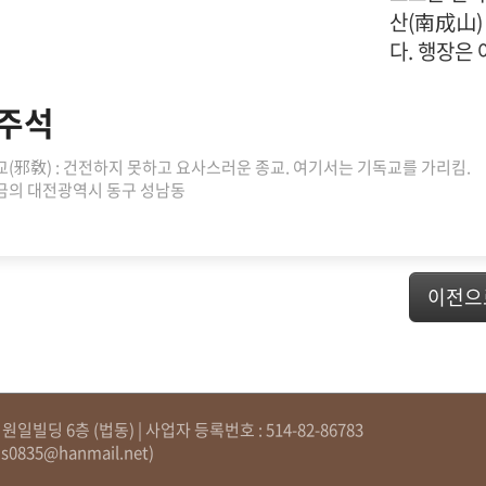
산(南成山)
다. 행장은 
주석
사교(邪敎) : 건전하지 못하고 요사스러운 종교. 여기서는 기독교를 가리킴.
지금의 대전광역시 동구 성남동
이전으
일빌딩 6층 (법동) | 사업자 등록번호 : 514-82-86783
js0835@hanmail.net
)