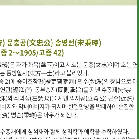
) 문충공(文忠公) 송병선(宋秉璿)
헌종 2～1905/고종 42)
璿)은 자가 화옥(華玉)이고 시호는 문충(文忠)이며 호는 연
또는 동방일사(東方一士)라고 불리었다.
헌종 2)에 증이조참판(贈吏曹參判) 면수(勉洙)의 장남으로 태
· 행사사진
· 개선의견 제
연관(經筵官), 동부승지(同副承旨)를 지낸 수종재(守宗
達洙)와 좌의정(左議政)을 지낸 입재공(立齋公) 근수(近洙)
아버지와 막내아버지가 되시며 한일합방을 반대하여 순절한
齋) 병순(秉珣)은 아우가 되신다.
수종재에게 심석재와 함께 성리학과 예학을 수학하였다.