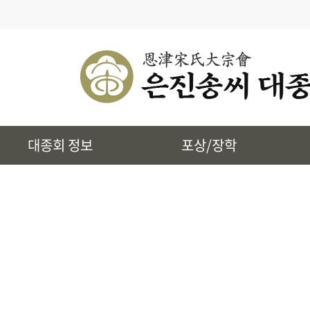
· 대종회 종규
· 대종회 임원단
· 찾아오시는길
· 송씨 근원
· 시조 및 본관유래
대종회 정보
포상/장학
· 토정 집단공유허비
· 상하송촌리에 대하여
· 은진송씨 상대세적
· 39개파 소개
· 인물정보
· 지역별 종친회
· 사진통합검색