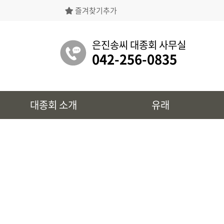
즐겨찾기추가
은진송씨대종회의 상징물, 역대회장, 의장의
명단 등을 확인 하실 수 있습니다.
은진송씨 대종회 사무실
042-256-0835
유래
대종회 소개
유래
시조 및 보관유리, 선대묘역을
확인 하실 수 있습니다.
대종회 정보
39개파별 인물, 문화재 정보를