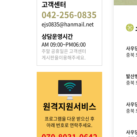
고객센터
042-256-0835
ejs0835@hanmail.net
족보 자료실
상담운영시간
은진송씨의 족보를 확인하실 수 있습니다.
AM 09:00~PM06:00
사우당
주말 공휴일은 고객센터
충북 
게시판을이용해주세요.
발산
충북 
열린마당
원격지원서비스
사우당
은진송씨의 전달 사항을
확인해주세요.
충북 
프로그램을 다운 받으신 후
아래 번호로 연락주세요.
사우당
070-8031-0642