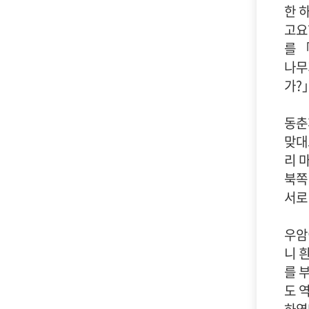
한 
고요
를 
나무
가?
동춘
맞대
리 
북쪽
서로
우암
니 
를 
도 
하였