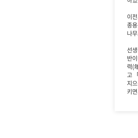
이전
종용
나무
선생
반이
력(
고 
지으
키면