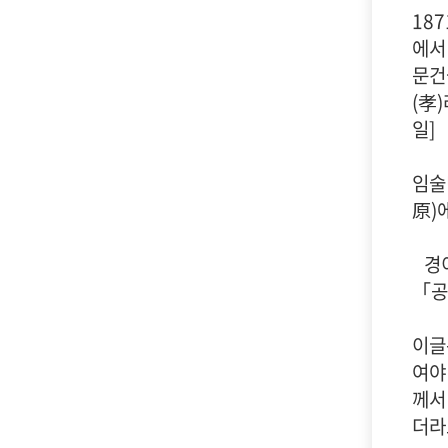
18
에서
문건
(孝
일]
임술
原)
경이
「공
이글
여야
께서
더라