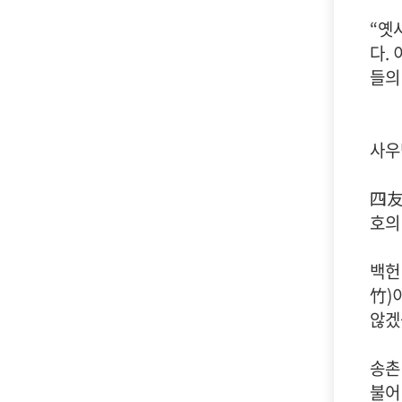
“옛
다.
들의
사우
四友
호의
백헌
竹)
않겠
송촌
불어