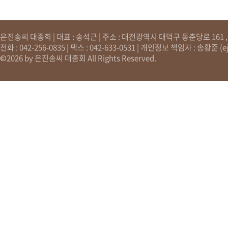
은진송씨 대종회 | 대표 : 송석근 | 주소 : 대전광역시 대덕구 동춘당로 161 , 원
전화 : 042-256-0835 | 팩스 : 042-633-0531 | 개인정보 책임자 : 송황준 (
e
©2026 by 은진송씨 대종회 All Rights Reserved.