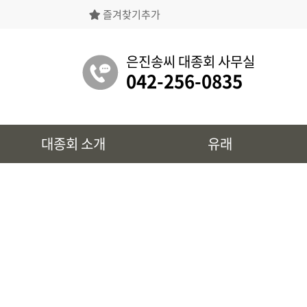
즐겨찾기추가
은진송씨대종회의 상징물, 역대회장, 의장의
명단 등을 확인 하실 수 있습니다.
은진송씨 대종회 사무실
042-256-0835
유래
대종회 소개
유래
시조 및 보관유리, 선대묘역을
확인 하실 수 있습니다.
대종회 정보
39개파별 인물, 문화재 정보를