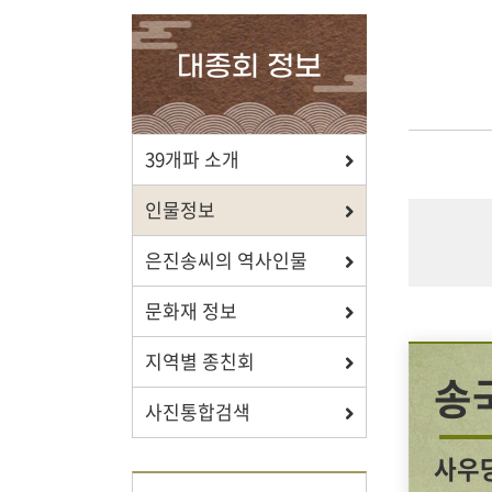
확인하세요.
대종회 정보
포상/장학
39개파 소개
효행 정신과 숭조돈종의 사상이
인물정보
투철한 장학생을 지원합니다.
은진송씨의 역사인물
문화재 정보
지역별 종친회
자료실
송
사진통합검색
보학, 전통상식, 도서관에서
유익한 정보를 확인하세요.
사우