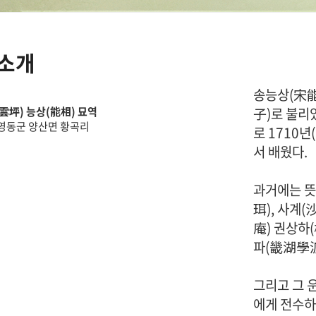
소개
· 족보 자료실
송능상(宋能
雲坪) 능상(能相) 묘역
子)로 불리
영동군 양산면 황곡리
로 1710년
서 배웠다.
과거에는 뜻
· 공지사항
· 행사일정
珥), 사계(
庵) 권상하
· 묻고답하기
· 개인정보처리방침
파(畿湖學派
그리고 그 
에게 전수하