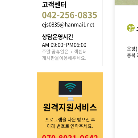
고객센터
042-256-0835
ejs0835@hanmail.net
족보 자료실
상담운영시간
은진송씨의 족보를 확인하실 수 있습니다.
AM 09:00~PM06:00
운평(
주말 공휴일은 고객센터
충북 
게시판을이용해주세요.
열린마당
원격지원서비스
은진송씨의 전달 사항을
확인해주세요.
프로그램을 다운 받으신 후
아래 번호로 연락주세요.
070-8031-0642