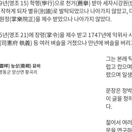
39년(영조 15) 학행(學行)으로 천거(薦擧) 받아 세자시강원
시작하게 되자 별유(別諭)로 발탁되었으나 나아가지 않았고, 
원정(掌樂院正)을 제수 받았으나 나아가지 않았다.
45년(영조 21)에 장령(掌令)을 제수 받고 1747년에 익위
(司憲府 執義) 등 여러 벼슬을 거쳤으나 만년에 벼슬을 버리
그는 본래 
雲坪) 능상(能相) 묘비
럽고 컸으며
영동군 양산면 황곡리
렸으며 일생
문장은 정박
이 글을 청
다.
젊어서 여러
문을 연구하