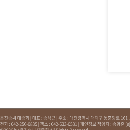
은진송씨 대종회 | 대표 : 송석근 | 주소 : 대전광역시 대덕구 동춘당로 161 , 원
전화 : 042-256-0835 | 팩스 : 042-633-0531 | 개인정보 책임자 : 송황준 (
e