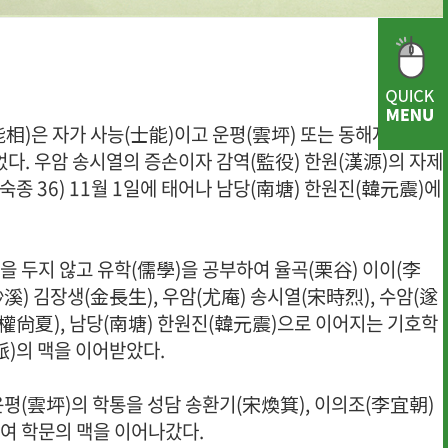
相)은 자가 사능(士能)이고 운평(雲坪) 또는 동해자(東海
었다. 우암 송시열의 증손이자 감역(監役) 한원(漢源)의 자제
(숙종 36) 11월 1일에 태어나 남당(南塘) 한원진(韓元震)에
을 두지 않고 유학(儒學)을 공부하여 율곡(栗谷) 이이(李
· 행사사진
· 개선의견 제
沙溪) 김장생(金長生), 우암(尤庵) 송시열(宋時烈), 수암(遂
(權尙夏), 남당(南塘) 한원진(韓元震)으로 이어지는 기호학
)의 맥을 이어받았다.
운평(雲坪)의 학통을 성담 송환기(宋煥箕), 이의조(李宜朝)
여 학문의 맥을 이어나갔다.