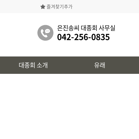
즐겨찾기추가
은진송씨대종회의 상징물, 역대회장, 의장의
명단 등을 확인 하실 수 있습니다.
은진송씨 대종회 사무실
042-256-0835
유래
대종회 소개
유래
시조 및 보관유리, 선대묘역을
확인 하실 수 있습니다.
대종회 정보
39개파별 인물, 문화재 정보를