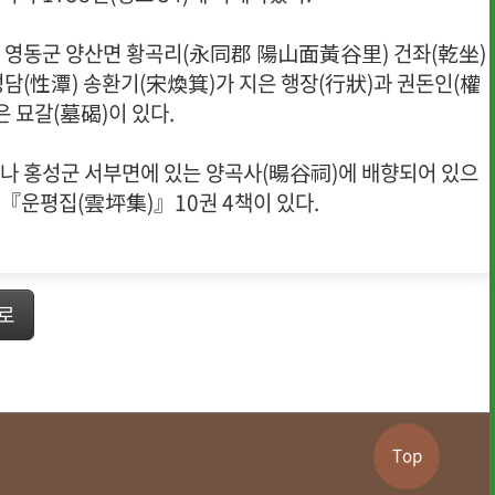
 영동군 양산면 황곡리(永同郡 陽山面黃谷里) 건좌(乾坐)
성담(性潭) 송환기(宋煥箕)가 지은 행장(行狀)과 권돈인(權
은 묘갈(墓碣)이 있다.
나 홍성군 서부면에 있는 양곡사(暘谷祠)에 배향되어 있으
『운평집(雲坪集)』10권 4책이 있다.
로
Top