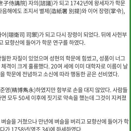
(世子侍講院) 자의(諮議)가 되고 1742년에 왕세자가 학문
다음해에도 조지서 별제(造紙署 別提)와 이어 장령(掌令),
사 사어(翊衛司 司禦)가 되고 다시 장령이 되었다. 뒤에 사헌부
고 묘향산에 들어가 학문 연구를 하였다.
탁월한 자질이 있었으며 성현의 학문에 힘썼고, 성품이 너그
 체격이 크게 훌륭했다. 20여 세에 이미 대학자로 이름이 날
을 학문에 전념하고 소신에 따라 행동한 곧은 선비였다.
준영(精博雋永)하였지만 함부로 손을 대지 않았다. 사람들
하면 모두 50세 이후에 짓기로 약속을 했는데 그것이 지켜졌
 벼슬을 거쳤으나 만년에 벼슬을 버리고 묘향산에 들어가 학
다가 1758년(영조 34)에 하세하였다.