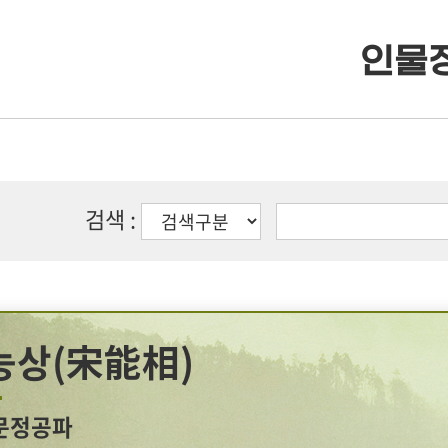
인물
· 류조비상
· 류조비상 소개
· 쌍청당상
· 쌍청당상 소개
검색 :
· 장학사업
· 장학금 출연
· 은진송씨 종보
· 보학안내
능상(宋能相)
· 동영상자료실
· 도서목록표
문정공파