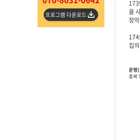
17
을 
프로그램 다운로드
장악
17
집의
운평(
충북 