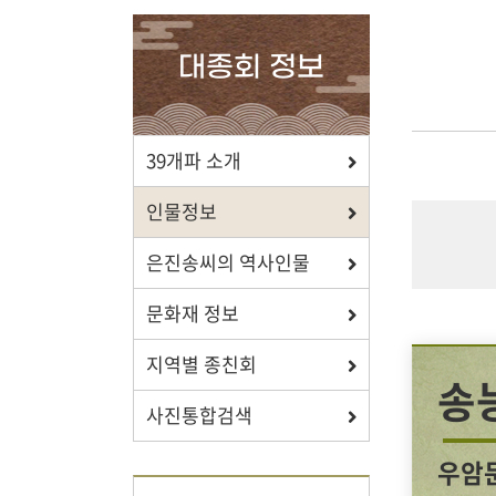
확인하세요.
대종회 정보
포상/장학
39개파 소개
효행 정신과 숭조돈종의 사상이
인물정보
투철한 장학생을 지원합니다.
은진송씨의 역사인물
문화재 정보
지역별 종친회
자료실
송
사진통합검색
보학, 전통상식, 도서관에서
유익한 정보를 확인하세요.
우암