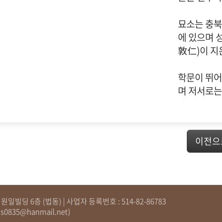
묘소는 충북
에 있으며 
敦仁)이 지
학문이 뛰어
며 저서로는
이전으
일빌딩 6층 (법동) | 사업자 등록번호 : 514-82-86783
js0835@hanmail.net
)