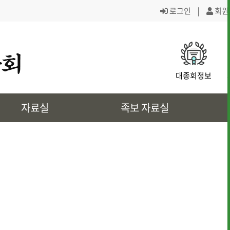
로그인
|
회원
· 대종회 조직도
· 역대회장,의
대종회정보
· 대전회덕 거주이유
· 상4대 신위
자료실
족보 자료실
· 삼강려 애각
· 쌍청당과 대
· 은진송씨의 역사인물
· 문화재 정보