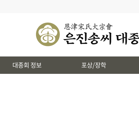
· 대종회 종규
· 대종회 임원단
· 찾아오시는길
· 송씨 근원
· 시조 및 본관유래
대종회 정보
포상/장학
· 토정 집단공유허비
· 상하송촌리에 대하여
· 은진송씨 상대세적
· 39개파 소개
· 인물정보
· 지역별 종친회
· 사진통합검색