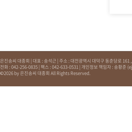
은진송씨 대종회 | 대표 : 송석근 | 주소 : 대전광역시 대덕구 동춘당로 161 , 원
전화 : 042-256-0835 | 팩스 : 042-633-0531 | 개인정보 책임자 : 송황준 (
e
©2026 by 은진송씨 대종회 All Rights Reserved.