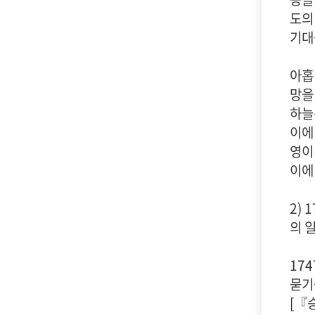
도의
기대
아홉
망을
하늘
이에
영이
이에
2)
의 
17
묻기
[『승