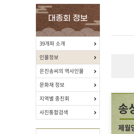
확인하세요.
대종회 정보
포상/장학
39개파 소개
효행 정신과 숭조돈종의 사상이
인물정보
투철한 장학생을 지원합니다.
은진송씨의 역사인물
문화재 정보
지역별 종친회
자료실
송
사진통합검색
보학, 전통상식, 도서관에서
유익한 정보를 확인하세요.
제월