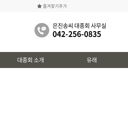
즐겨찾기추가
은진송씨대종회의 상징물, 역대회장, 의장의
명단 등을 확인 하실 수 있습니다.
은진송씨 대종회 사무실
042-256-0835
유래
대종회 소개
유래
시조 및 보관유리, 선대묘역을
확인 하실 수 있습니다.
대종회 정보
39개파별 인물, 문화재 정보를