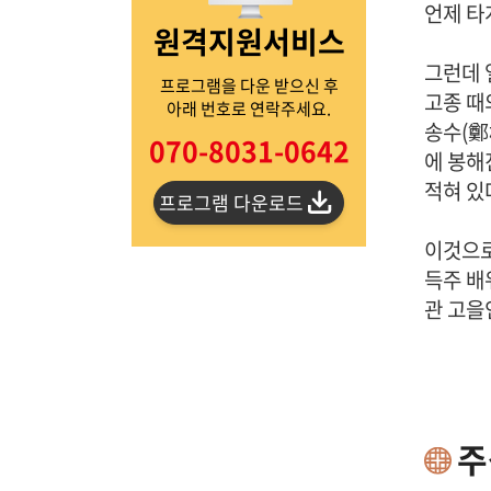
언제 타
원격지원서비스
그런데 
프로그램을 다운 받으신 후
고종 때
아래 번호로 연락주세요.
송수(鄭
070-8031-0642
에 봉해
적혀 있
프로그램 다운로드
이것으로 
득주 배
관 고을
주