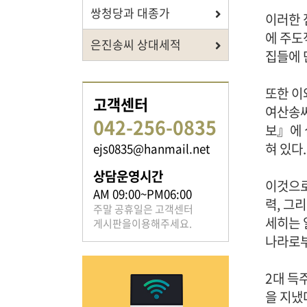
쌍청당과 대종가
이러한 
에 주도
은진송씨 상대세적
집들에 
족보 자료실
또한 이
은진송씨의 족보를 확인하실 수 있습니다.
고객센터
여산송씨
042-256-0835
보』에 
혀 있다.
ejs0835@hanmail.net
상담운영시간
이것으로
AM 09:00~PM06:00
열린마당
력, 그
주말 공휴일은 고객센터
세히는 
게시판을이용해주세요.
은진송씨의 전달 사항을
나라로부
확인해주세요.
2대 득
을 지냈