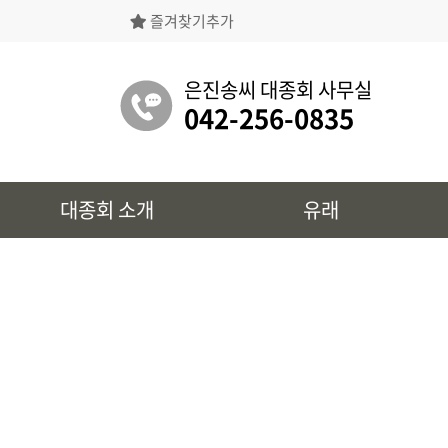
즐겨찾기추가
은진송씨대종회의 상징물, 역대회장, 의장의
명단 등을 확인 하실 수 있습니다.
은진송씨 대종회 사무실
042-256-0835
유래
대종회 소개
유래
시조 및 보관유리, 선대묘역을
확인 하실 수 있습니다.
대종회 정보
39개파별 인물, 문화재 정보를