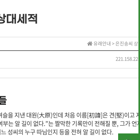
상대세적
· 역대 수상자 명단
유래안내 > 은진송씨 
· 역대 수상자 명단
221.158.22
· 역대 장학생 명단
상들
· 전통상식
· 문헌 자료실
을 지낸 대원(大原)인데 처음 이름[初諱]은 견(堅)이고 
부는 알 길이 없다.”는 짤막한 기록만이 전해질 뿐, 그가 언
느 성씨의 누구 따님인지 등을 전혀 알 길이 없다.