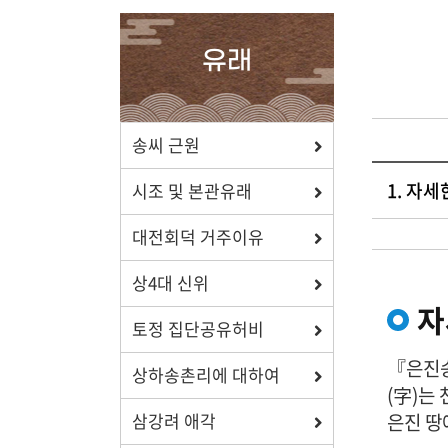
확인하세요.
유래
포상/장학
송씨 근원
1. 자
효행 정신과 숭조돈종의 사상이
시조 및 본관유래
투철한 장학생을 지원합니다.
대전회덕 거주이유
상4대 신위
자
토정 집단공유허비
자료실
『은진송
상하송촌리에 대하여
보학, 전통상식, 도서관에서
(字)는
유익한 정보를 확인하세요.
은진 땅
삼강려 애각