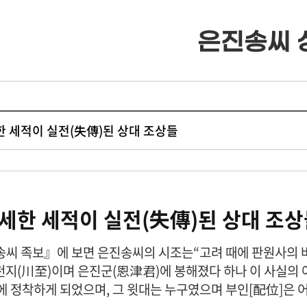
은진송씨 
· 류조비상
· 류조비상 소개
· 쌍청당상
· 쌍청당상 소개
세한 세적이 실전(失傳)된 상대 조상들
· 장학사업
· 장학금 출연
세한 세적이 실전(失傳)된 상대 조
· 은진송씨 종보
· 보학안내
씨 족보』에 보면 은진송씨의 시조는“고려 때에 판원사의 벼슬
· 동영상자료실
· 도서목록표
 천지(川至)이며 은진군(恩津君)에 봉해졌다 하나 이 사실의 여
에 정착하게 되었으며, 그 윗대는 누구였으며 부인[配位]은 어