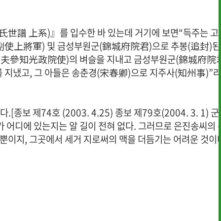
世譜 上系)』를 입수한 바 있는데 거기에 보면“득주는 고
使上將軍) 및 금성부원군(錦城府院君)으로 추봉(追封)된
大夫參知光政院使)의 벼슬을 지내고 금성부원군(錦城府院君
 지냈고, 그 아들은 송춘경(宋春卿)으로 지주사(知州事)”
제74호 (2003. 4.25) 종보 제79호(2004. 3. 1) 
가 어디에 있는지는 알 길이 전혀 없다. 그러므로 은진송씨의 
뿐이지, 그곳에서 세거 지로써의 맥을 더듬기는 어려운 것이