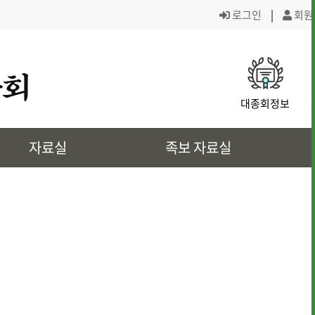
로그인
|
회원
· 대종회 조직도
· 역대회장,의
대종회정보
· 대전회덕 거주이유
· 상4대 신위
자료실
족보 자료실
· 삼강려 애각
· 쌍청당과 대
· 은진송씨의 역사인물
· 문화재 정보