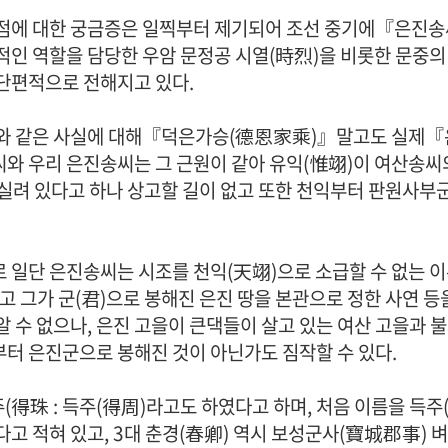
점에 대한 궁금증은 일찍부터 제기되어 조선 중기에『은진
적인 역할을 담당한 우암 문정공 시열(時烈)을 비롯한 문중의
단편적으로 전해지고 있다.
· 족보 자료실
와 같은 사실에 대해『덕은가승(德恩家乘)』말고도 실제
와 우리 은진송씨는 그 근원이 같아 유익(惟翊)이 여산송씨
실려 있다고 하나 상고할 길이 없고 또한 천익부터 판원사부군까
 일단 은진송씨는 시조를 천익(天翊)으로 소급할 수 없는 이
· 공지사항
· 행사일정
리고 그가 군(君)으로 봉해진 은진 땅을 본관으로 정한 사연 등
알 수 없으나, 은진 고을이 큰댁들이 살고 있는 여산 고을과 
· 묻고답하기
· 개인정보처리방침
터 은진군으로 봉해진 것이 아닌가도 짐작할 수 있다.
주(得珠 : 득주(得周)라고도 하였다고 하며, 처음 이름을 득주
다고 적혀 있고, 3대 춘경(春卿) 역시 보성군사(寶城郡事)