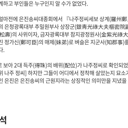
계하고 부인들은 누구인지 알 수가 없었다.
얼마전에 은진송씨대종회에서 『나주정씨세보 상계(羅州鄭氏
의 은청광록대부 추밀원부사 상장군(銀靑光祿大夫樞密院副
松壽)의 사위이자, 금자광록대부 참지광정원사(金紫光祿
진 정가신(鄭可臣)의 매제(妹弟)로 벼슬은 지군사(知郡事)를
다.
보아 2대 득주(得珠)의 배위(配位)가 나주정씨로 확인되었다.[종보 
위 나주 정씨] 하지만 그들이 어디에서 정착해 살았는지 묘소
인 은진은 은진송씨의 근원지라는 상징적인 의미만을 지녔을 
석