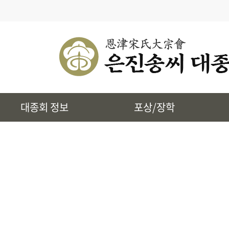
· 대종회 종규
· 대종회 임원단
· 찾아오시는길
· 송씨 근원
· 시조 및 본관유래
대종회 정보
포상/장학
· 토정 집단공유허비
· 상하송촌리에 대하여
· 은진송씨 상대세적
· 39개파 소개
· 인물정보
· 지역별 종친회
· 사진통합검색