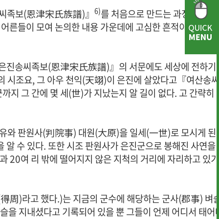
6)
송씨족보(恩津宋氏族譜)』
를 처음으로 만드는 과정에서 이
 어른들이 모여 논의한 내용 가운데에 고심한 흔적이 당시의 
『은진송씨족보(恩津宋氏族譜)』의 서문에도 세상에 전하기
의 시조요, 그 아우 천익(天翊)이 은진에 살았다고『여산송
지 그 간에 몇 세(世)가 지났는지 알 길이 없다. 고 간략히 
유와 판원사(判院事) 대원(大原)을 일세(一世)로 모시게 된
· 행사사진
· 개선의견 제
을 알 수 있다. 또한 시조 판원사가 은진군으로 봉해진 사연을
불과 20여 리 밖에 떨어지지 않은 지척의 거리에 자리하고 있
(得周)라고 했다.)는 지금의 군수에 해당하는 군사(郡事) 벼
 벼슬을 지내셨다고 기록되어 있을 뿐 그들이 언제 어디서 태어