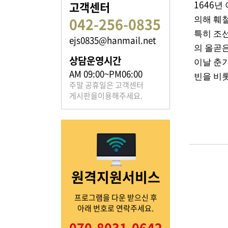
1646
고객센터
년
042-256-0835
의해 훼
특히 조
ejs0835@hanmail.net
족보 자료실
의 올곧
상담운영시간
이날 춘
은진송씨의 족보를 확인하실 수 있습니다.
AM 09:00~PM06:00
빈을 비
주말 공휴일은 고객센터
게시판을이용해주세요.
열린마당
원격지원서비스
은진송씨의 전달 사항을
확인해주세요.
프로그램을 다운 받으신 후
아래 번호로 연락주세요.
070-8031-0642