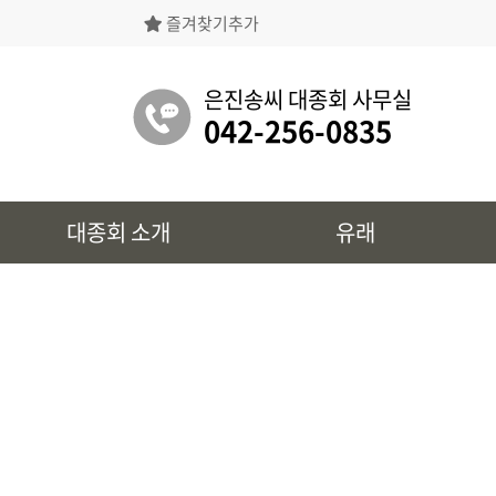
즐겨찾기추가
은진송씨대종회의 상징물, 역대회장, 의장의
명단 등을 확인 하실 수 있습니다.
은진송씨 대종회 사무실
042-256-0835
유래
대종회 소개
유래
시조 및 보관유리, 선대묘역을
확인 하실 수 있습니다.
대종회 정보
39개파별 인물, 문화재 정보를