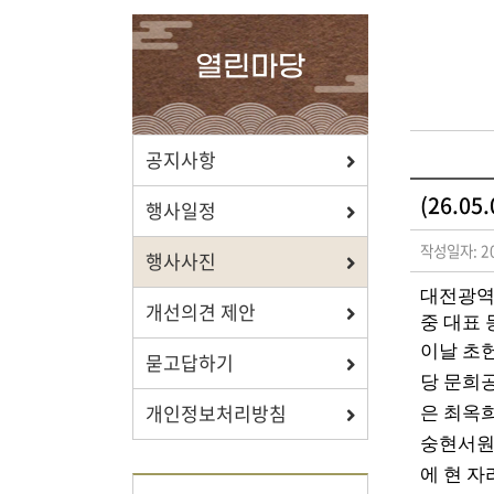
확인하세요.
열린마당
포상/장학
공지사항
(26.0
효행 정신과 숭조돈종의 사상이
행사일정
투철한 장학생을 지원합니다.
작성일자: 20
행사사진
대전광역
개선의견 제안
중 대표 
이날 초
묻고답하기
자료실
당 문희
개인정보처리방침
은 최옥
보학, 전통상식, 도서관에서
숭현서
유익한 정보를 확인하세요.
에 현 자