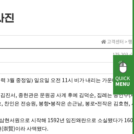
사진
· 역대 수상자 명단
고객센터 > 
175.203.☆
· 역대 수상자 명단
· 역대 장학생 명단
11
음력 3월 중정일) 일요일 오전
시 비가 내리는 가운데 유림과
,
,
(
 김진서
종헌관은 문원공 사계 후예 김덕순
집례는 송인수
· 전통상식
· 문헌 자료실
,
,
,
,
호
찬인은 전승원
봉향
•
봉작은 손근남
봉로
•
전작은 김호현
1592
160
는 삼현서원으로 시작해
년 임진왜란으로 소실됐다가
(
)
.
현
崇賢
이라 사액됐다