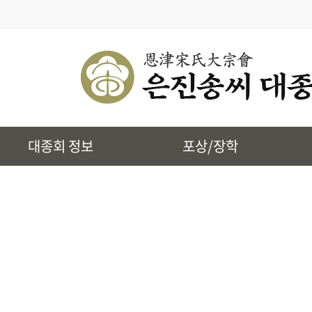
· 대종회 종규
· 대종회 임원단
· 찾아오시는길
· 송씨 근원
· 시조 및 본관유래
대종회 정보
포상/장학
· 토정 집단공유허비
· 상하송촌리에 대하여
· 은진송씨 상대세적
· 39개파 소개
· 인물정보
· 지역별 종친회
· 사진통합검색