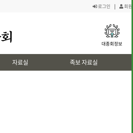
로그인
|
회원
· 대종회 조직도
· 역대회장,의
대종회정보
· 대전회덕 거주이유
· 상4대 신위
자료실
족보 자료실
· 삼강려 애각
· 쌍청당과 대
· 은진송씨의 역사인물
· 문화재 정보