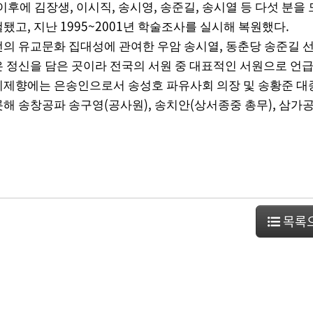
,
,
,
,
 이후에 김장생
이시직
송시영
송준길
송시열 등 다섯 분을 
,
1995~2001
.
철됐고
지난
년 학술조사를 실시해 복원했다
,
선의 유교문화 집대성에 관여한 우암 송시열
동춘당 송준길 
· 족보 자료실
은 정신을 담은 곳이라 전국의 서원 중 대표적인 서원으로 언
기제향에는 은송인으로서 송성호 파유사회 의장 및 송황준 대
(
),
(
),
롯해 송창공파 송구영
공사원
송치안
상서종중 총무
삼가공
· 공지사항
· 행사일정
목록
· 묻고답하기
· 개인정보처리방침