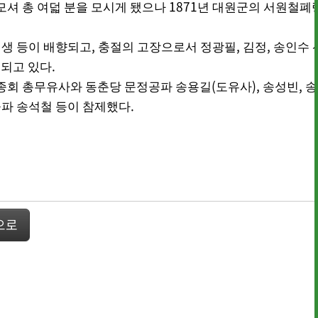
1871
모셔 총 여덟 분을 모시게 됐으나
년 대원군의 서원철폐
,
,
,
선생 등이 배향되고
충절의 고장으로서 정광필
김정
송인수 
.
급되고 있다
(
),
,
종회 총무유사와 동춘당 문정공파 송용길
도유사
송성빈
송
.
파 송석철 등이 참제했다
· 행사사진
· 개선의견 제
으로