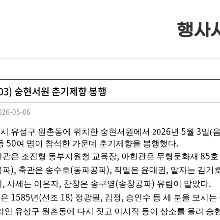
행사
· 류조비상
· 류조비상 소개
5.03) 숭현서원 춘기제향 봉행
· 쌍청당상
· 쌍청당상 소개
26-05-06
· 장학사업
· 장학금 출연
26
5
3
시 유성구 원촌동에 위치한 숭현서원에서 20
년
월
일(
50
.
등
여 명이 참석한 가운데 춘기제향을 봉행했다
,
85
헌관은 조진형 동부지원청 교육장
아헌관은 무형문화재
호
· 은진송씨 종보
· 보학안내
),
(
),
,
공파
축관은 송수호
동파공파
직일은 윤대권
알자는 김기
,
,
(
)
.
희
사세는 이은자
찬창은 송구영
송창공파
유림이 맡았다
· 동영상자료실
· 도서목록표
1585
(
18)
,
,
원은
년
선조
정광필
김정
송인수 등 세 분을 모시
리인 유성구 원촌동에 다시 짓고 이시직 등이 상소를 올려 숭